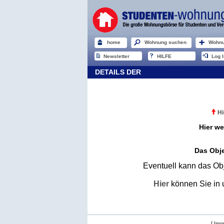
home
Wohnung suchen
Wohnu
Newsletter
HILFE
Log I
DETAILS DER
Hi
Hier we
Das Obje
Eventuell kann das Obj
Hier
können Sie in 
[ Imp