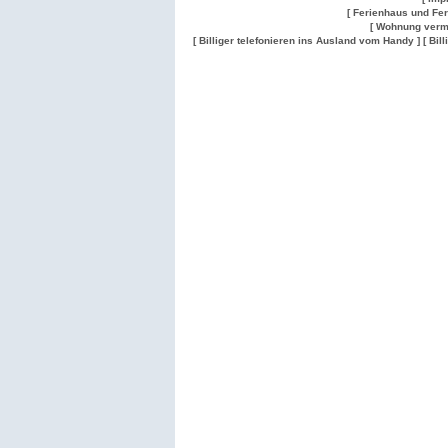
[ Ferienhaus und Fe
[ Wohnung verm
[ Billiger telefonieren ins Ausland vom Handy ]
[ Bil
Wohnung
Wohnung
Gesuch
Wohnungen