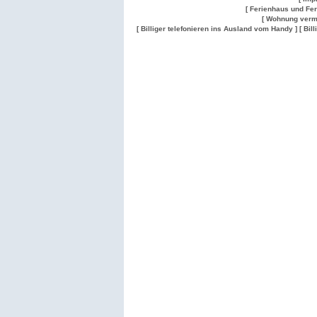
[ Ferienhaus und Fe
[ Wohnung verm
[ Billiger telefonieren ins Ausland vom Handy ]
[ Bil
Wohnung
Wohnung
Gesuch
Wohnungen