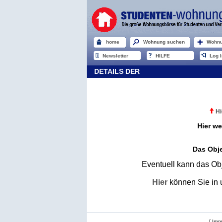
home
Wohnung suchen
Wohnu
Newsletter
HILFE
Log I
DETAILS DER
Hi
Hier we
Das Obje
Eventuell kann das Obj
Hier
können Sie in 
[ Imp