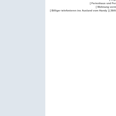
[ Ferienhaus und Fe
[ Wohnung verm
[ Billiger telefonieren ins Ausland vom Handy ]
[ Bil
Wohnung
Wohnung
Gesuch
Wohnungen