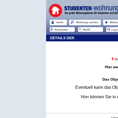
home
Wohnung suchen
Wohnu
Newsletter
HILFE
Log I
DETAILS DER
Hi
Hier we
Das Obje
Eventuell kann das Obj
Hier
können Sie in 
[ Imp