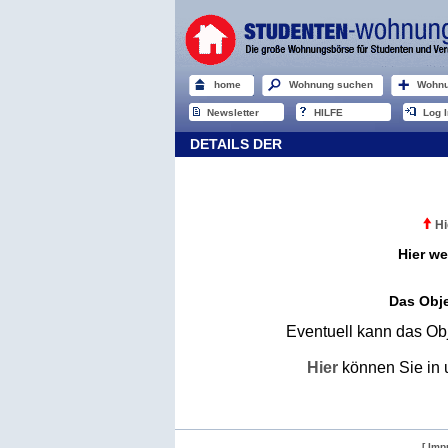
home
Wohnung suchen
Wohnu
Newsletter
HILFE
Log I
DETAILS DER
Hi
Hier we
Das Obje
Eventuell kann das Obj
Hier
können Sie in 
[ Imp