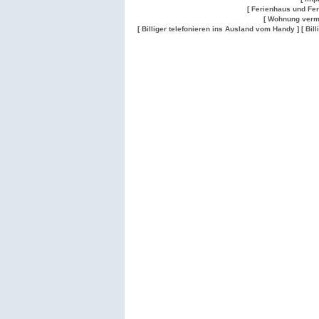
[ Ferienhaus und Fe
[ Wohnung verm
[ Billiger telefonieren ins Ausland vom Handy ]
[ Bil
Wohnung
Wohnung
Gesuch
Wohnungen