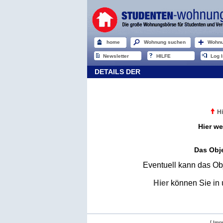
home
Wohnung suchen
Wohnu
Newsletter
HILFE
Log I
DETAILS DER
Hi
Hier we
Das Obje
Eventuell kann das Obj
Hier
können Sie in 
[ Imp