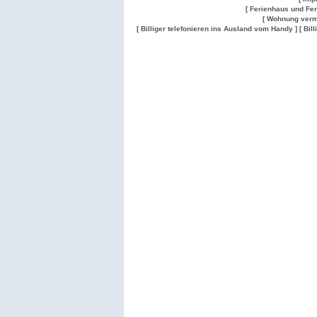
[ Ferienhaus und Fe
[ Wohnung verm
[ Billiger telefonieren ins Ausland vom Handy ]
[ Bil
Wohnung
Wohnung
Gesuch
Wohnungen