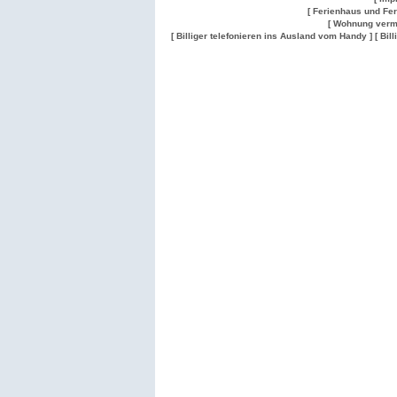
[ Ferienhaus und Fe
[ Wohnung verm
[ Billiger telefonieren ins Ausland vom Handy ]
[ Bil
Wohnung
Wohnung
Gesuch
Wohnungen