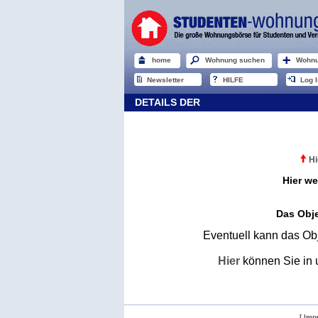
home
Wohnung suchen
Wohnu
Newsletter
HILFE
Log I
DETAILS DER
Hi
Hier we
Das Obje
Eventuell kann das Obj
Hier
können Sie in 
[ Imp