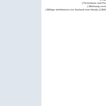
[ Ferienhaus und Fe
[ Wohnung verm
[ Billiger telefonieren ins Ausland vom Handy ]
[ Bil
Wohnung
Wohnung
Gesuch
Wohnungen