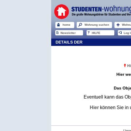
home
Wohnung suchen
Wohnu
Newsletter
HILFE
Log I
DETAILS DER
Hi
Hier we
Das Obje
Eventuell kann das Obj
Hier
können Sie in 
[ Imp