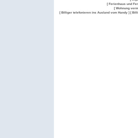
[ Ferienhaus und Fe
[ Wohnung verm
[ Billiger telefonieren ins Ausland vom Handy ]
[ Bil
Wohnung
Wohnung
Gesuch
Wohnungen