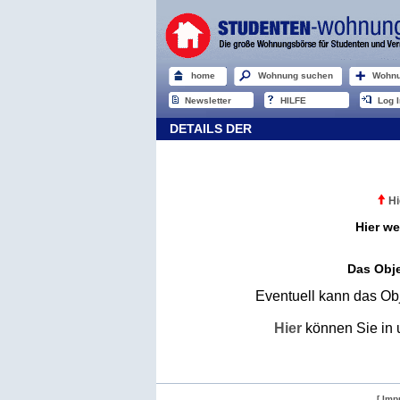
home
Wohnung suchen
Wohnu
Newsletter
HILFE
Log I
DETAILS DER
Hi
Hier we
Das Obje
Eventuell kann das Obj
Hier
können Sie in 
[ Imp