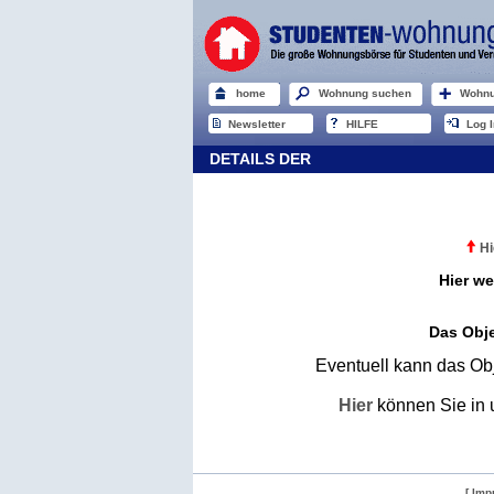
home
Wohnung suchen
Wohnu
Newsletter
HILFE
Log I
DETAILS DER
Hi
Hier we
Das Obje
Eventuell kann das Obj
Hier
können Sie in 
[ Imp