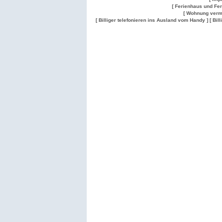
[ Ferienhaus und Fe
[ Wohnung verm
[ Billiger telefonieren ins Ausland vom Handy ]
[ Bil
Wohnung
Wohnung
Gesuch
Wohnungen