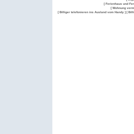
[ Ferienhaus und Fe
[ Wohnung verm
[ Billiger telefonieren ins Ausland vom Handy ]
[ Bil
Wohnung
Wohnung
Gesuch
Wohnungen