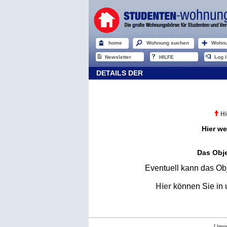
home
Wohnung suchen
Wohnu
Newsletter
HILFE
Log I
DETAILS DER
Hi
Hier we
Das Obje
Eventuell kann das Obj
Hier
können Sie in 
[ Imp