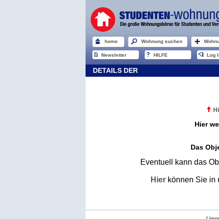
home
Wohnung suchen
Wohnu
Newsletter
HILFE
Log I
DETAILS DER
Hi
Hier we
Das Obje
Eventuell kann das Obj
Hier
können Sie in 
[ Imp