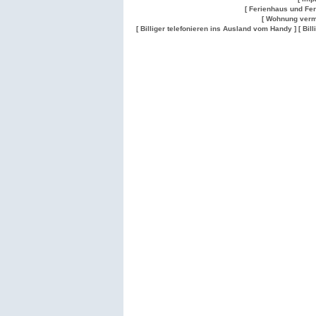
[ Ferienhaus und Fe
[ Wohnung verm
[ Billiger telefonieren ins Ausland vom Handy ]
[ Bil
Wohnung
Wohnung
Gesuch
Wohnungen