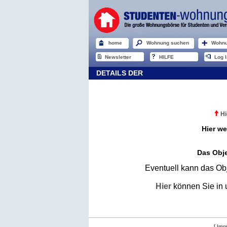
home
Wohnung suchen
Wohnu
Newsletter
HILFE
Log I
DETAILS DER
Hi
Hier we
Das Obje
Eventuell kann das Obj
Hier
können Sie in 
[ Imp