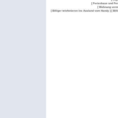
[ Ferienhaus und Fe
[ Wohnung verm
[ Billiger telefonieren ins Ausland vom Handy ]
[ Bil
Wohnung
Wohnung
Gesuch
Wohnungen