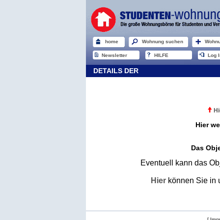
home
Wohnung suchen
Wohnu
Newsletter
HILFE
Log I
DETAILS DER
Hi
Hier we
Das Obje
Eventuell kann das Obj
Hier
können Sie in 
[ Imp