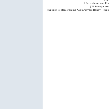
[ Ferienhaus und Fe
[ Wohnung verm
[ Billiger telefonieren ins Ausland vom Handy ]
[ Bil
Wohnung
Wohnung
Gesuch
Wohnungen