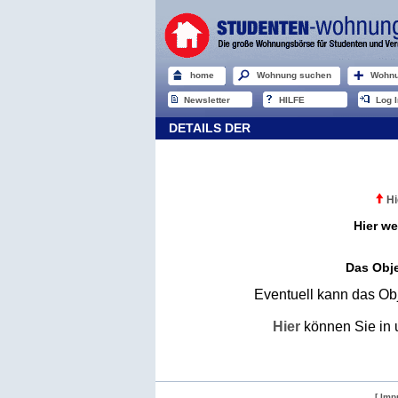
home
Wohnung suchen
Wohnu
Newsletter
HILFE
Log I
DETAILS DER
Hi
Hier we
Das Obje
Eventuell kann das Obj
Hier
können Sie in 
[ Imp