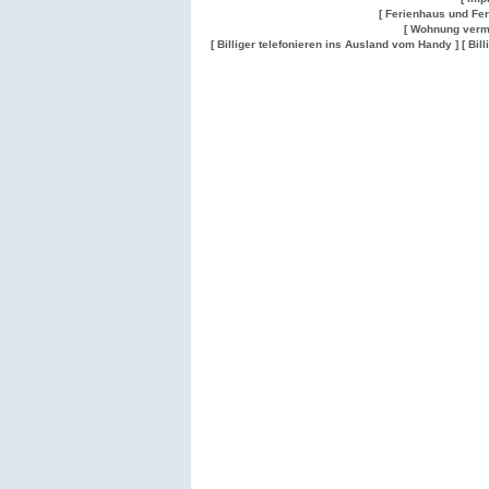
[ Ferienhaus und Fe
[ Wohnung verm
[ Billiger telefonieren ins Ausland vom Handy ]
[ Bil
Wohnung
Wohnung
Gesuch
Wohnungen