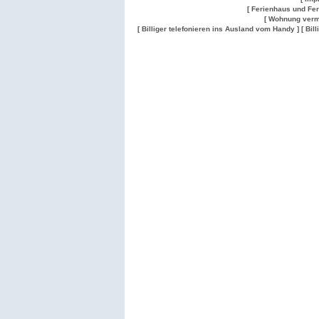
[ Ferienhaus und Fe
[ Wohnung verm
[ Billiger telefonieren ins Ausland vom Handy ]
[ Bil
Wohnung
Wohnung
Gesuch
Wohnungen