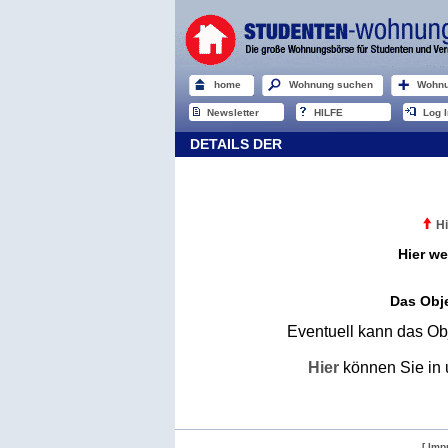
home
Wohnung suchen
Wohnu
Newsletter
HILFE
Log I
DETAILS DER
Hi
Hier we
Das Obje
Eventuell kann das Obj
Hier
können Sie in 
[ Imp