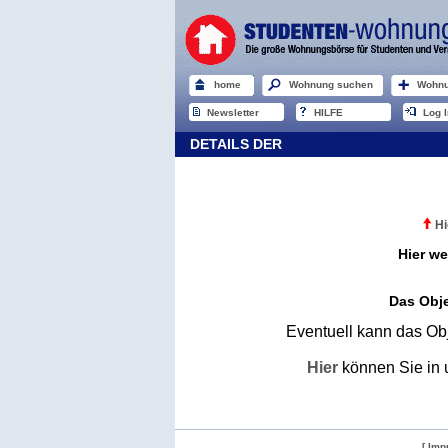
home
Wohnung suchen
Wohnu
Newsletter
HILFE
Log I
DETAILS DER
Hi
Hier we
Das Obje
Eventuell kann das Obj
Hier
können Sie in 
[ Imp