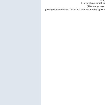
[ Ferienhaus und Fe
[ Wohnung verm
[ Billiger telefonieren ins Ausland vom Handy ]
[ Bil
Wohnung
Wohnung
Gesuch
Wohnungen