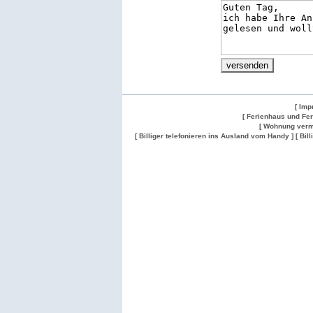
[ Imp
[ Ferienhaus und Fe
[ Wohnung verm
[ Billiger telefonieren ins Ausland vom Handy ]
[ Bil
Wohnung
Wohnung
Gesuch
Wohnungen