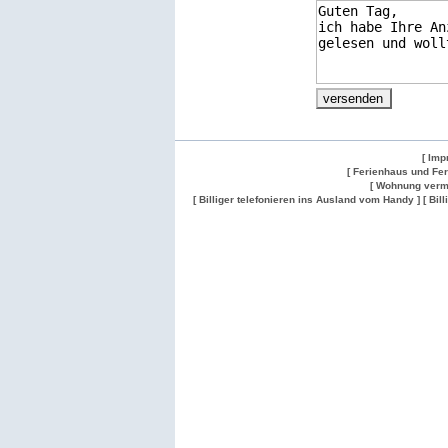
[ Imp
[ Ferienhaus und Fe
[ Wohnung verm
[ Billiger telefonieren ins Ausland vom Handy ]
[ Bil
Wohnung
Wohnung
Gesuch
Wohnungen