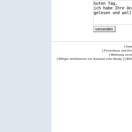
[ Imp
[ Ferienhaus und Fe
[ Wohnung verm
[ Billiger telefonieren ins Ausland vom Handy ]
[ Bil
Wohnung
Wohnung
Gesuch
Wohnungen