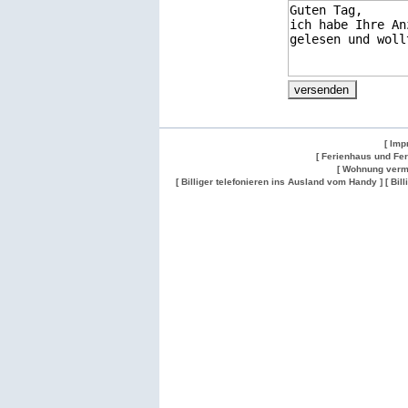
[ Imp
[ Ferienhaus und Fe
[ Wohnung verm
[ Billiger telefonieren ins Ausland vom Handy ]
[ Bil
Wohnung
Wohnung
Gesuch
Wohnungen