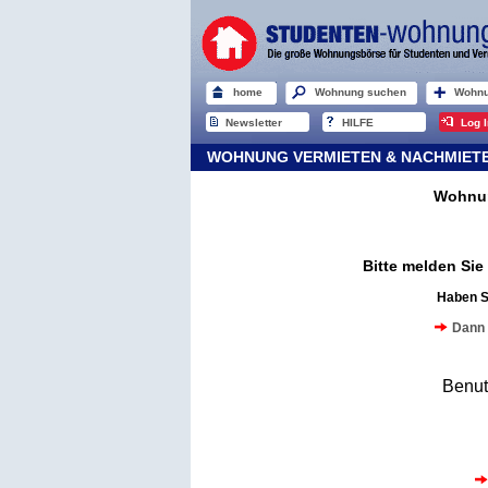
home
Wohnung suchen
Wohnu
Newsletter
HILFE
Log I
WOHNUNG VERMIETEN & NACHMIETER
Wohnun
Bitte melden Si
Haben S
Dann 
Benu