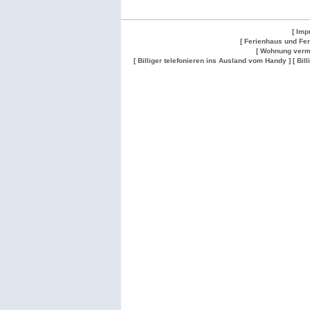
[ Imp
[ Ferienhaus und Fe
[ Wohnung verm
[ Billiger telefonieren ins Ausland vom Handy ]
[ Bil
Wohnung
Wohnung
Gesuch
Wohnungen